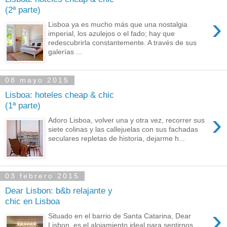
(2ª parte)
›
Lisboa ya es mucho más que una nostalgia
imperial, los azulejos o el fado; hay que
redescubrirla constantemente. A través de sus
galerías ...
08 mayo 2015
Lisboa: hoteles cheap & chic
(1ª parte)
›
Adoro Lisboa, volver una y otra vez, recorrer sus
siete colinas y las callejuelas con sus fachadas
seculares repletas de historia, dejarme h...
03 febrero 2015
Dear Lisbon: b&b relajante y
chic en Lisboa
›
Situado en el barrio de Santa Catarina, Dear
Lisbon es el alojamiento ideal para sentirnos