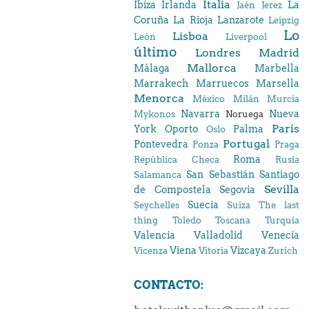
Italia
Ibiza
Irlanda
La
Jaén
Jerez
Coruña
La Rioja
Lanzarote
Leipzig
Lo
Lisboa
León
Liverpool
último
Londres
Madrid
Mallorca
Málaga
Marbella
Marrakech
Marruecos
Marsella
Menorca
México
Milán
Murcia
Navarra
Nueva
Mykonos
Noruega
París
York
Oporto
Palma
Oslo
Portugal
Pontevedra
Ponza
Praga
Roma
República Checa
Rusia
San Sebastián
Santiago
Salamanca
Sevilla
de Compostela
Segovia
Suecia
Seychelles
Suiza
The last
thing
Toledo
Toscana
Turquía
Valencia
Valladolid
Venecia
Viena
Vizcaya
Vicenza
Vitoria
Zurich
CONTACTO: