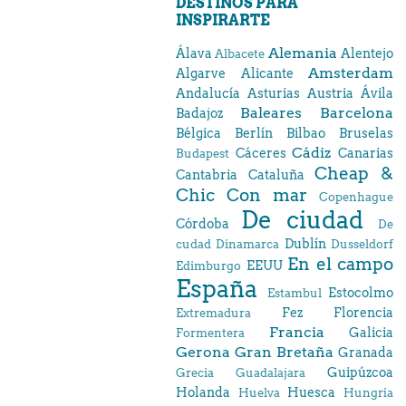
DESTINOS PARA
INSPIRARTE
Alemania
Álava
Alentejo
Albacete
Amsterdam
Algarve
Alicante
Andalucía
Asturias
Austria
Ávila
Baleares
Barcelona
Badajoz
Bélgica
Berlín
Bilbao
Bruselas
Cádiz
Cáceres
Canarias
Budapest
Cheap &
Cantabria
Cataluña
Chic
Con mar
Copenhague
De ciudad
Córdoba
De
Dublín
cudad
Dinamarca
Dusseldorf
En el campo
EEUU
Edimburgo
España
Estocolmo
Estambul
Fez
Florencia
Extremadura
Francia
Galicia
Formentera
Gerona
Gran Bretaña
Granada
Guipúzcoa
Grecia
Guadalajara
Holanda
Huesca
Huelva
Hungría