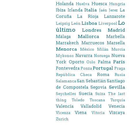
Holanda
Huesca
Huelva
Hungría
Italia
Ibiza
Irlanda
La
Jaén
Jerez
Coruña
La Rioja
Lanzarote
Lo
Lisboa
Leipzig
León
Liverpool
último
Londres
Madrid
Mallorca
Málaga
Marbella
Marrakech
Marruecos
Marsella
Menorca
México
Milán
Murcia
Navarra
Nueva
Mykonos
Noruega
París
York
Oporto
Palma
Oslo
Portugal
Pontevedra
Ponza
Praga
Roma
República Checa
Rusia
San Sebastián
Santiago
Salamanca
Sevilla
de Compostela
Segovia
Suecia
Seychelles
Suiza
The last
thing
Toledo
Toscana
Turquía
Valencia
Valladolid
Venecia
Viena
Vizcaya
Vicenza
Vitoria
Zurich