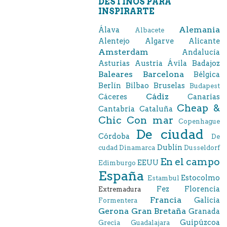
DESTINOS PARA
INSPIRARTE
Alemania
Álava
Albacete
Alentejo
Algarve
Alicante
Amsterdam
Andalucía
Asturias
Austria
Ávila
Badajoz
Baleares
Barcelona
Bélgica
Berlín
Bilbao
Bruselas
Budapest
Cádiz
Cáceres
Canarias
Cheap &
Cantabria
Cataluña
Chic
Con mar
Copenhague
De ciudad
Córdoba
De
Dublín
cudad
Dinamarca
Dusseldorf
En el campo
EEUU
Edimburgo
España
Estocolmo
Estambul
Fez
Florencia
Extremadura
Francia
Galicia
Formentera
Gerona
Gran Bretaña
Granada
Guipúzcoa
Grecia
Guadalajara