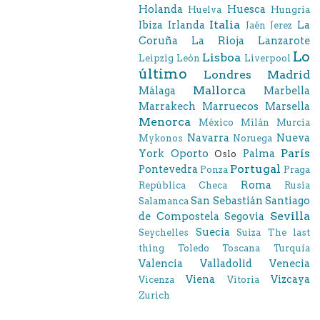
Holanda
Huesca
Huelva
Hungría
Italia
Ibiza
Irlanda
La
Jaén
Jerez
Coruña
La Rioja
Lanzarote
Lo
Lisboa
Leipzig
León
Liverpool
último
Londres
Madrid
Mallorca
Málaga
Marbella
Marrakech
Marruecos
Marsella
Menorca
México
Milán
Murcia
Navarra
Nueva
Mykonos
Noruega
París
York
Oporto
Palma
Oslo
Portugal
Pontevedra
Ponza
Praga
Roma
República Checa
Rusia
San Sebastián
Santiago
Salamanca
Sevilla
de Compostela
Segovia
Suecia
Seychelles
Suiza
The last
thing
Toledo
Toscana
Turquía
Valencia
Valladolid
Venecia
Viena
Vizcaya
Vicenza
Vitoria
Zurich