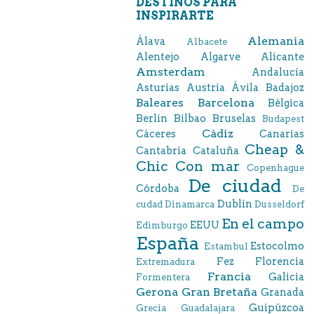
DESTINOS PARA
INSPIRARTE
Alemania
Álava
Albacete
Alentejo
Algarve
Alicante
Amsterdam
Andalucía
Asturias
Austria
Ávila
Badajoz
Baleares
Barcelona
Bélgica
Berlín
Bilbao
Bruselas
Budapest
Cádiz
Cáceres
Canarias
Cheap &
Cantabria
Cataluña
Chic
Con mar
Copenhague
De ciudad
Córdoba
De
Dublín
cudad
Dinamarca
Dusseldorf
En el campo
EEUU
Edimburgo
España
Estocolmo
Estambul
Fez
Florencia
Extremadura
Francia
Galicia
Formentera
Gerona
Gran Bretaña
Granada
Guipúzcoa
Grecia
Guadalajara