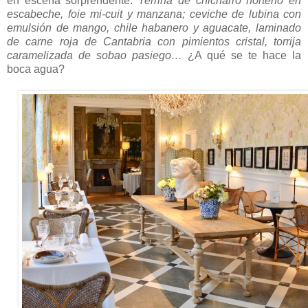
en escena sorprendente.
Terrina de chicharro norteño en
escabeche, foie mi-cuit y manzana; ceviche de lubina con
emulsión de mango, chile habanero y aguacate, laminado
de carne roja de Cantabria con pimientos cristal, torrija
caramelizada de sobao pasiego…
¿A qué se te hace la
boca agua?