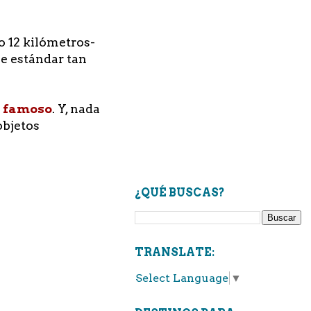
o 12 kilómetros-
le estándar tan
s famoso
. Y, nada
objetos
¿QUÉ BUSCAS?
TRANSLATE:
Select Language
▼