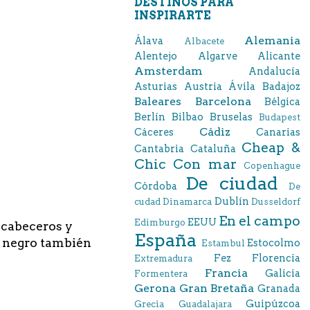
DESTINOS PARA
INSPIRARTE
Alemania
Álava
Albacete
Alentejo
Algarve
Alicante
Amsterdam
Andalucía
Asturias
Austria
Ávila
Badajoz
Baleares
Barcelona
Bélgica
Berlín
Bilbao
Bruselas
Budapest
Cádiz
Cáceres
Canarias
Cheap &
Cantabria
Cataluña
Chic
Con mar
Copenhague
De ciudad
Córdoba
De
Dublín
cudad
Dinamarca
Dusseldorf
En el campo
EEUU
Edimburgo
 cabeceros y
España
el negro también
Estocolmo
Estambul
Fez
Florencia
Extremadura
Francia
Galicia
Formentera
Gerona
Gran Bretaña
Granada
Guipúzcoa
Grecia
Guadalajara