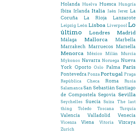
Holanda
Huesca
Huelva
Hungría
Italia
Ibiza
Irlanda
La
Jaén
Jerez
Coruña
La Rioja
Lanzarote
Lo
Lisboa
Leipzig
León
Liverpool
último
Londres
Madrid
Mallorca
Málaga
Marbella
Marrakech
Marruecos
Marsella
Menorca
México
Milán
Murcia
Navarra
Nueva
Mykonos
Noruega
París
York
Oporto
Palma
Oslo
Portugal
Pontevedra
Ponza
Praga
Roma
República Checa
Rusia
San Sebastián
Santiago
Salamanca
Sevilla
de Compostela
Segovia
Suecia
Seychelles
Suiza
The last
thing
Toledo
Toscana
Turquía
Valencia
Valladolid
Venecia
Viena
Vizcaya
Vicenza
Vitoria
Zurich