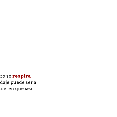
tro se
respira
edaje puede ser a
quieren que sea