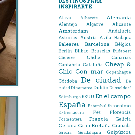
DESTINOS PARA
INSPIRARTE
Alemania
Álava
Albacete
Alentejo
Algarve
Alicante
Amsterdam
Andalucía
Asturias
Austria
Ávila
Badajoz
Baleares
Barcelona
Bélgica
Berlín
Bilbao
Bruselas
Budapest
Cádiz
Cáceres
Canarias
Cheap &
Cantabria
Cataluña
Chic
Con mar
Copenhague
De ciudad
Córdoba
De
Dublín
cudad
Dinamarca
Dusseldorf
En el campo
EEUU
Edimburgo
España
Estocolmo
Estambul
Fez
Florencia
Extremadura
Francia
Galicia
Formentera
Gerona
Gran Bretaña
Granada
Guipúzcoa
Grecia
Guadalajara