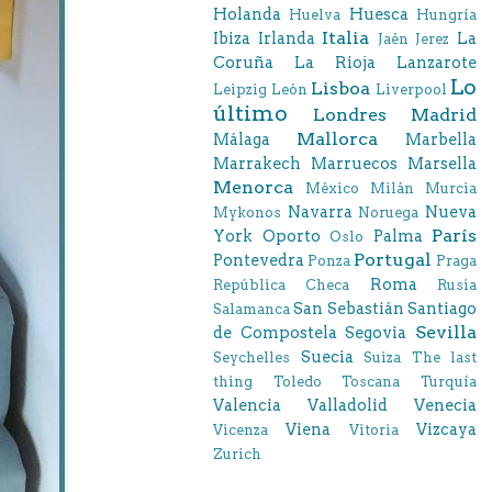
Holanda
Huesca
Huelva
Hungría
Italia
Ibiza
Irlanda
La
Jaén
Jerez
Coruña
La Rioja
Lanzarote
Lo
Lisboa
Leipzig
León
Liverpool
último
Londres
Madrid
Mallorca
Málaga
Marbella
Marrakech
Marruecos
Marsella
Menorca
México
Milán
Murcia
Navarra
Nueva
Mykonos
Noruega
París
York
Oporto
Palma
Oslo
Portugal
Pontevedra
Ponza
Praga
Roma
República Checa
Rusia
San Sebastián
Santiago
Salamanca
Sevilla
de Compostela
Segovia
Suecia
Seychelles
Suiza
The last
thing
Toledo
Toscana
Turquía
Valencia
Valladolid
Venecia
Viena
Vizcaya
Vicenza
Vitoria
Zurich